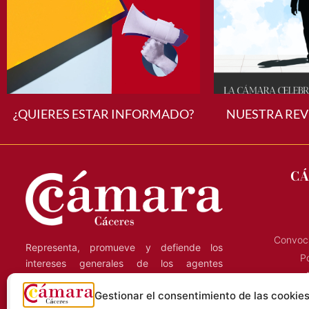
¿QUIERES ESTAR INFORMADO?
NUESTRA REV
CÁ
Convoca
Representa, promueve y defiende los
Po
intereses generales de los agentes
económicos de la región, y presta servicios
C
a las empresas que ejercen su actividad en
Gestionar el consentimiento de las cookie