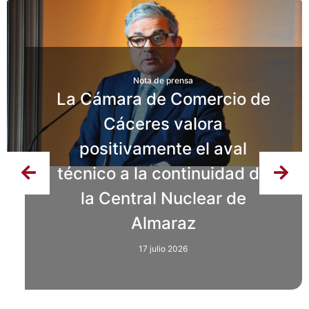
Nota de prensa
Abierto el plazo de
matriculación para los
Nota de prensa
ciclos superiores y curso de
La Cámara de Comercio de
especialización de Big Data,
Cáceres valora
positivamente el aval
IA y Desarrollo de
técnico a la continuidad de
Aplicaciones del centro de
la Central Nuclear de
FP de la Cámara de
Comercio de Cáceres
Almaraz
17 julio 2026
17 julio 2026