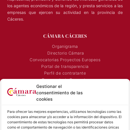
los agentes económicos de la región, y presta servicios a las
empresas que ejercen su actividad en la provincia de
Cáceres.
CÁMARA CÁCERES
Organigrama
Directorio Cámara
Convocatorias Proyectos Europeos
Portal de transparencia
Perfil de contratante
Convocatoria Proyectos
Gestionar el
Horarios Comerciales
consentimiento de las
Señalización Comercial
cookies
Contacto
Directorio AEXTIC
Para ofrecer las mejores experiencias, utilizamos tecnologías como las
SALA DE PRENSA
TEXTOS LEGALES
cookies para almacenar y/o acceder a la información del dispositivo. El
consentimiento de estas tecnologías nos permitirá procesar datos
como el comportamiento de navegación o las identificaciones únicas
Noticias Cámara
Aviso Legal