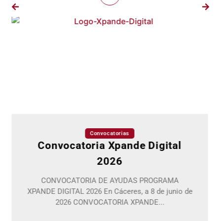
s
Convocatorias
nde Digital
RELACION DE BENE
ANUGA202
DAS PROGRAMA
Relación de beneficiarios a la 
es, a 8 de junio de
ayudas VISITA PROFESIONAL 
 XPANDE...
ASIA (BANGKOK),.