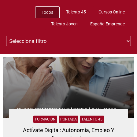
Jornada PAE 5 de marzo: Ayudas a la contratación y a la
inversión empresarial
Talento 45
Cursos Online
Todos
Talento Joven
España Emprende
Evento
FERIA EMPLEO THE LIFT - PLASENCIA
Evento
FORMACIÓN
PORTADA
TALENTO 45
Jornada Xpande Digital
Actívate Digital: Autonomía, Empleo Y