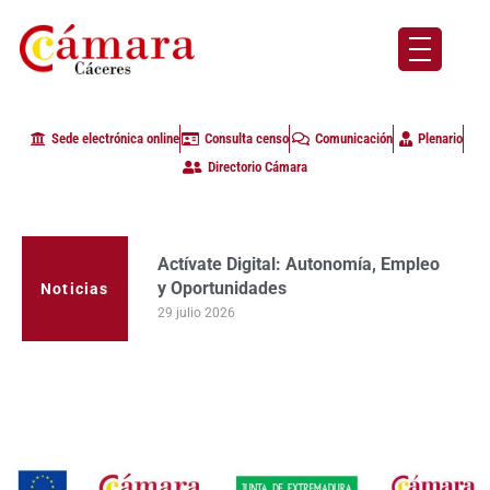
Sede electrónica online
Consulta censo
Comunicación
Plenario
Directorio Cámara
Actívate Digital: Autonomía, Empleo
La Cámara de Comercio de Cáceres
y Oportunidades
clausura con alta participación de
empresas en la primera edición del
Noticias
29 julio 2026
programa Apoyo al Tutor en la
provincia
23 julio 2026