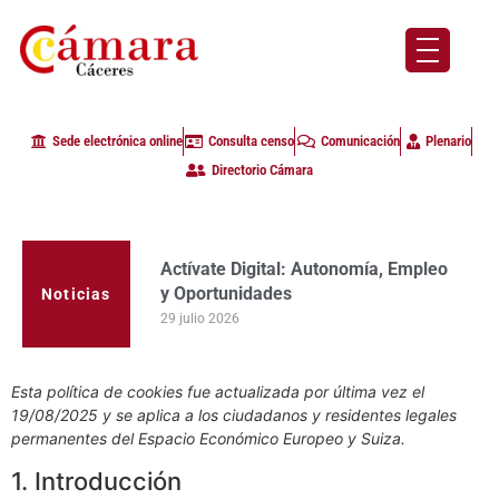
Sede electrónica online
Consulta censo
Comunicación
Plenario
Directorio Cámara
Actívate Digital: Autonomía, Empleo
La Cámara de Comercio de Cáceres
y Oportunidades
clausura con alta participación de
empresas en la primera edición del
29 julio 2026
Noticias
programa Apoyo al Tutor en la
provincia
23 julio 2026
Esta política de cookies fue actualizada por última vez el
19/08/2025 y se aplica a los ciudadanos y residentes legales