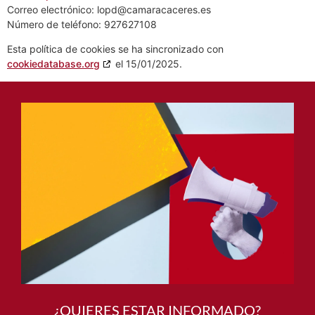
Plaza del Dr. Durán 2
España
Web:
https://camaracaceres.com
Correo electrónico:
lopd@
camaracaceres.es
Número de teléfono: 927627108
Esta política de cookies se ha sincronizado con
cookiedatabase.org
el 15/01/2025.