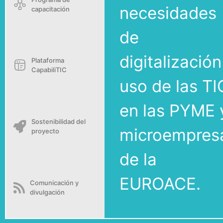
principales
Programa de
necesidades
capacitación
de
digitalización
Plataforma
CapabiliTIC
uso de las TI
en las PYME 
Sostenibilidad del
microempres
proyecto
de la
EUROACE.
Comunicación y
divulgación