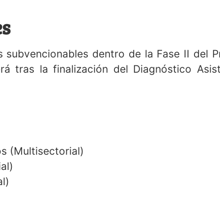
se de ayudas es de 6 meses.
es
s subvencionables dentro de la Fase II del P
á tras la finalización del Diagnóstico Asis
 (Multisectorial)
al)
l)