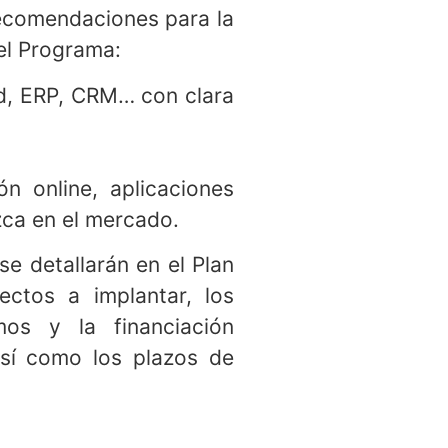
as con sus necesidades
recomendaciones para la
el Programa:
ad, ERP, CRM… con clara
ón online, aplicaciones
zca en el mercado.
e detallarán en el Plan
ectos a implantar, los
os y la financiación
así como los plazos de