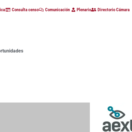
ica
Consulta censo
Comunicación
Plenario
Directorio Cámara
a con alta participación de empresas en la primera edición d