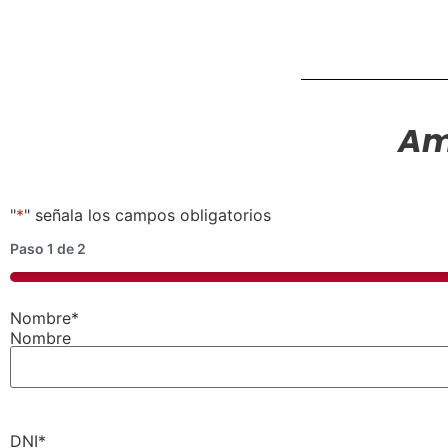
Am
"
*
" señala los campos obligatorios
Paso
1
de
2
50%
Nombre
*
Nombre
DNI
*