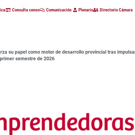
ica
Consulta censo
Comunicación
Plenario
Directorio Cámara
a su papel como motor de desarrollo provincial tras impulsa
positivamente el aval técnico a la continuidad de la Central
 primer semestre de 2026