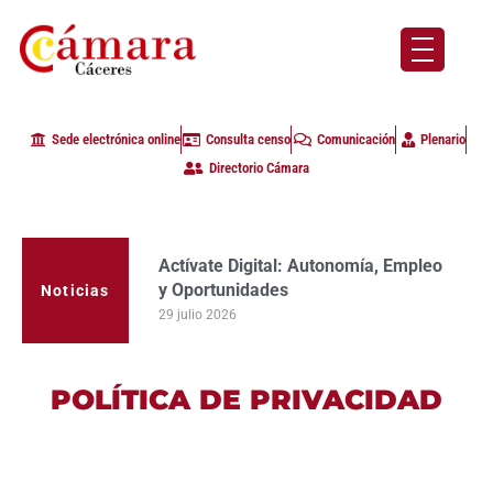
Sede electrónica online
Consulta censo
Comunicación
Plenario
Directorio Cámara
Actívate Digital: Autonomía, Empleo
La Cámara de Comercio de Cáceres
y Oportunidades
clausura con alta participación de
empresas en la primera edición del
29 julio 2026
Noticias
programa Apoyo al Tutor en la
provincia
23 julio 2026
POLÍTICA DE PRIVACIDAD