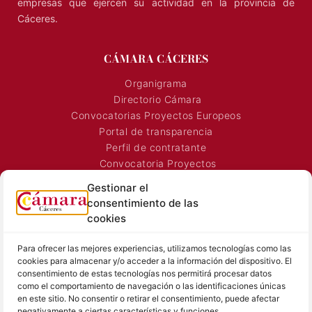
Representa, promueve y defiende los intereses generales de
los agentes económicos de la región, y presta servicios a las
empresas que ejercen su actividad en la provincia de
Cáceres.
CÁMARA CÁCERES
Organigrama
Directorio Cámara
Convocatorias Proyectos Europeos
Portal de transparencia
Perfil de contratante
Gestionar el
Convocatoria Proyectos
consentimiento de las
Horarios Comerciales
cookies
Señalización Comercial
Contacto
Para ofrecer las mejores experiencias, utilizamos tecnologías como las
cookies para almacenar y/o acceder a la información del dispositivo. El
Directorio AEXTIC
consentimiento de estas tecnologías nos permitirá procesar datos
SALA DE PRENSA
TEXTOS LEGALES
como el comportamiento de navegación o las identificaciones únicas
en este sitio. No consentir o retirar el consentimiento, puede afectar
negativamente a ciertas características y funciones.