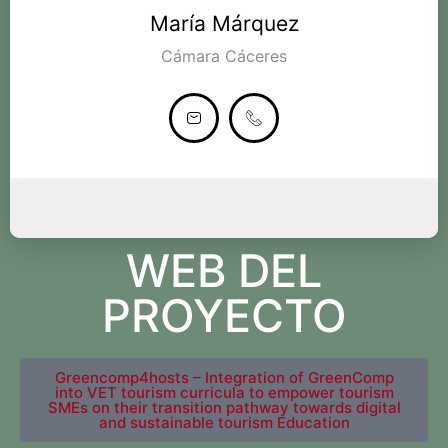
María Márquez
Cámara Cáceres
WEB DEL
PROYECTO
Greencomp4hosts – Integration of GreenComp
into VET tourism curricula to empower tourism