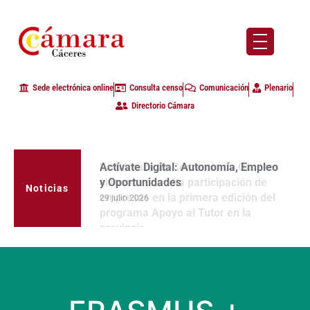
Sede electrónica online
Consulta censo
Comunicación
Plenario
Directorio Cámara
La Cámara de Comercio de Cáceres
clausura con alta participación de
empresas en la primera edición del
Noticias
programa Apoyo al Tutor en la
provincia
23 julio 2026