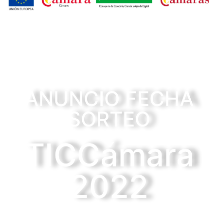
ANUNCIO FECHA
SORTEO
TICCámara
2022