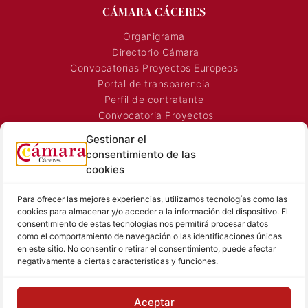
CÁMARA CÁCERES
Organigrama
Directorio Cámara
Convocatorias Proyectos Europeos
Portal de transparencia
Perfil de contratante
Convocatoria Proyectos
Horarios Comerciales
Gestionar el
Señalización Comercial
consentimiento de las
Contacto
cookies
Directorio AEXTIC
Para ofrecer las mejores experiencias, utilizamos tecnologías como las
SALA DE PRENSA
TEXTOS LEGALES
cookies para almacenar y/o acceder a la información del dispositivo. El
consentimiento de estas tecnologías nos permitirá procesar datos
Noticias Cámara
Aviso Legal
como el comportamiento de navegación o las identificaciones únicas
Sala de prensa
Política de Privacidad
en este sitio. No consentir o retirar el consentimiento, puede afectar
negativamente a ciertas características y funciones.
Hemeroteca
Política de Cookies
Memoria
Contacto prensa
Aceptar