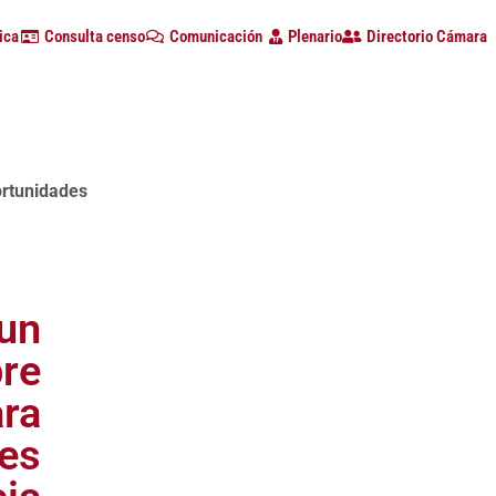
ica
Consulta censo
Comunicación
Plenario
Directorio Cámara
ortunidades
a con alta participación de empresas en la primera edición d
 un
re
ra
des