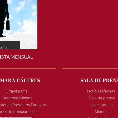
ISTA MENSUAL
MARA CÁCERES
SALA DE PREN
Organigrama
Noticias Cámara
Directorio Cámara
Sala de prensa
torias Proyectos Europeos
Hemeroteca
rtal de transparencia
Memoria