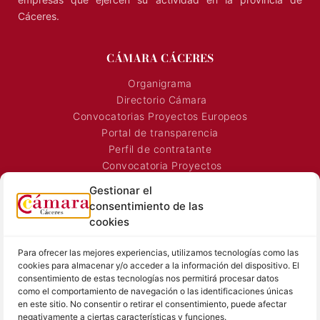
empresas que ejercen su actividad en la provincia de
Cáceres.
CÁMARA CÁCERES
Organigrama
Directorio Cámara
Convocatorias Proyectos Europeos
Portal de transparencia
Perfil de contratante
Convocatoria Proyectos
Horarios Comerciales
Gestionar el
Señalización Comercial
consentimiento de las
Contacto
cookies
Directorio AEXTIC
Para ofrecer las mejores experiencias, utilizamos tecnologías como las
SALA DE PRENSA
TEXTOS LEGALES
cookies para almacenar y/o acceder a la información del dispositivo. El
consentimiento de estas tecnologías nos permitirá procesar datos
Noticias Cámara
Aviso Legal
como el comportamiento de navegación o las identificaciones únicas
Sala de prensa
Política de Privacidad
en este sitio. No consentir o retirar el consentimiento, puede afectar
negativamente a ciertas características y funciones.