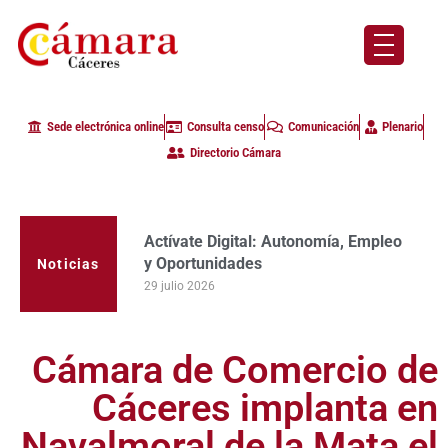
Sede electrónica online
Consulta censo
Comunicación
Plenario
Directorio Cámara
Actívate Digital: Autonomía, Empleo
La Cámara de Comercio de Cáceres
y Oportunidades
clausura con alta participación de
Noticias
empresas en la primera edición del
29 julio 2026
programa Apoyo al Tutor en la
provincia
23 julio 2026
Cámara de Comercio de
Cáceres implanta en