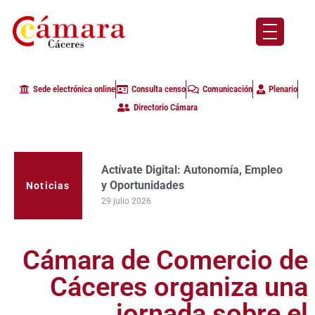
Sede electrónica online
Consulta censo
Comunicación
Plenario
Directorio Cámara
Actívate Digital: Autonomía, Empleo
La Cámara de Comercio de Cáceres
y Oportunidades
clausura con alta participación de
Noticias
empresas en la primera edición del
29 julio 2026
programa Apoyo al Tutor en la
provincia
23 julio 2026
Cámara de Comercio de
Cáceres organiza una
jornada sobre el