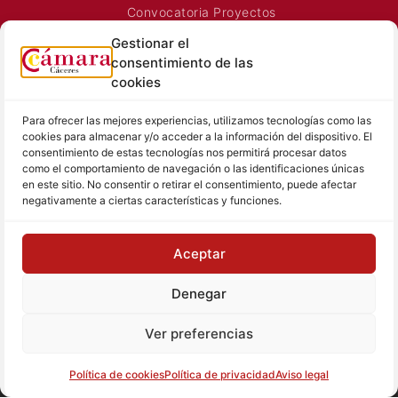
Convocatoria Proyectos
Horarios Comerciales
Gestionar el
Señalización Comercial
consentimiento de las
Contacto
cookies
Directorio AEXTIC
Para ofrecer las mejores experiencias, utilizamos tecnologías como las
SALA DE PRENSA
TEXTOS LEGALES
cookies para almacenar y/o acceder a la información del dispositivo. El
consentimiento de estas tecnologías nos permitirá procesar datos
Noticias Cámara
Aviso Legal
como el comportamiento de navegación o las identificaciones únicas
Sala de prensa
Política de Privacidad
en este sitio. No consentir o retirar el consentimiento, puede afectar
negativamente a ciertas características y funciones.
Hemeroteca
Política de Cookies
Memoria
Aceptar
Contacto prensa
Denegar
© Cámara de Comercio de Cáceres
Ver preferencias
Tu proyecto, nuestro reto
Política de cookies
Política de privacidad
Aviso legal