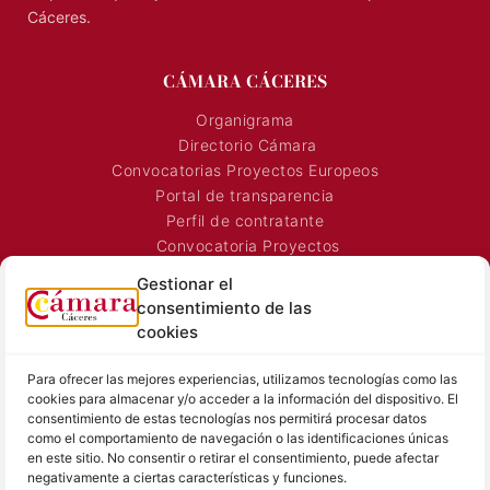
Cáceres.
CÁMARA CÁCERES
Organigrama
Directorio Cámara
Convocatorias Proyectos Europeos
Portal de transparencia
Perfil de contratante
Convocatoria Proyectos
Horarios Comerciales
Gestionar el
Señalización Comercial
consentimiento de las
Contacto
cookies
Directorio AEXTIC
Para ofrecer las mejores experiencias, utilizamos tecnologías como las
SALA DE PRENSA
TEXTOS LEGALES
cookies para almacenar y/o acceder a la información del dispositivo. El
consentimiento de estas tecnologías nos permitirá procesar datos
Noticias Cámara
Aviso Legal
como el comportamiento de navegación o las identificaciones únicas
Sala de prensa
Política de Privacidad
en este sitio. No consentir o retirar el consentimiento, puede afectar
negativamente a ciertas características y funciones.
Hemeroteca
Política de Cookies