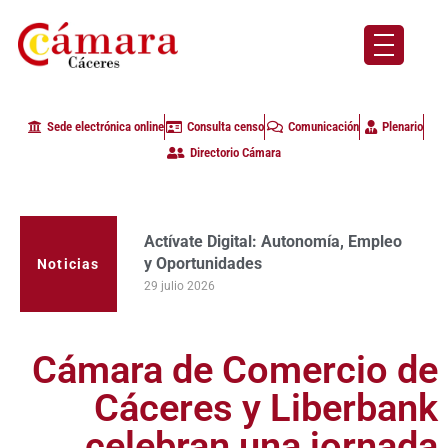
Sede electrónica online
Consulta censo
Comunicación
Plenario
Directorio Cámara
Actívate Digital: Autonomía, Empleo
La Cámara de Comercio de Cáceres
y Oportunidades
clausura con alta participación de
Noticias
empresas en la primera edición del
29 julio 2026
programa Apoyo al Tutor en la
provincia
23 julio 2026
Cámara de Comercio de
Cáceres y Liberbank