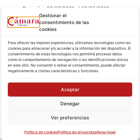
Duración: 08/07/2021 al 23/05/2021
Gestionar el
Importe Adjudicación: 6.900 euros
consentimiento de las
Identidad Adjudicatario: Formación y
cookies
Negocio Exterior S.L. – CIF: B10416287
Contrato 038/21
Para ofrecer las mejores experiencias, utilizamos tecnologías como las
cookies para almacenar y/o acceder a la información del dispositivo. El
Fecha: 22/06/2021
consentimiento de estas tecnologías nos permitirá procesar datos
como el comportamiento de navegación o las identificaciones únicas
Objeto: Prestación de servicios de formación
en este sitio. No consentir o retirar el consentimiento, puede afectar
incluidos en las acciones del Programa 45+
negativamente a ciertas características y funciones.
cofinanciado por el Fondo Social Europeo y la
Cámara de Comercio de Cáceres. Concretamente
Aceptar
la impartición del Curso AF 24 – 104110279
RECICLAJE DIGITAL (FORMACIÓN PRESENCIAL).
Denegar
Duración: 05/07/2021 al 30/07/2021.
Ver preferencias
Importe Adjudicación: 2.000 euros
Identidad Adjudicatario: Empresa individual
Política de cookies
Política de privacidad
Aviso legal
(Sonia Muñoz Gallego) – NIF: 44403855D