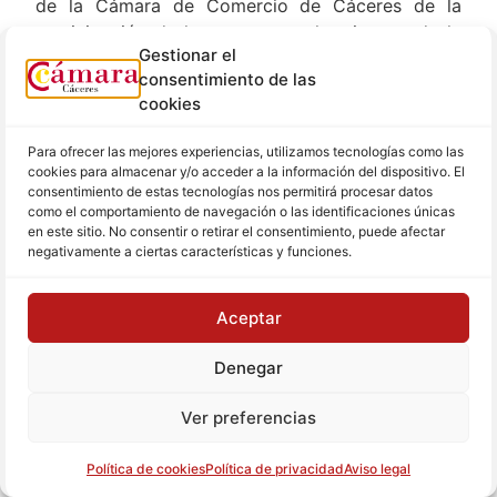
de la Cámara de Comercio de Cáceres de la
participación de la empresa en la misma y de la
Gestionar el
remisión de la notificación de resolución de
consentimiento de las
admisión y comunicación de las condiciones de la
cookies
ayuda (DECA), que se adjunta como anexo III a la
presente convocatoria. La empresa, deberá
Para ofrecer las mejores experiencias, utilizamos tecnologías como las
aceptar dichas condiciones.
cookies para almacenar y/o acceder a la información del dispositivo. El
consentimiento de estas tecnologías nos permitirá procesar datos
10.- JUSTIFICACIÓN Y
como el comportamiento de navegación o las identificaciones únicas
en este sitio. No consentir o retirar el consentimiento, puede afectar
PAGO DE LA AYUDA
negativamente a ciertas características y funciones.
La justificación económica se realizará de
Aceptar
acuerdo con la Orden HFP/1979/2016, de 29 de
diciembre, por la que se aprueban las normas
Denegar
sobre los gastos subvencionables de los
programas operativos del Fondo Europeo de
Ver preferencias
Desarrollo Regional y del Fondo de Cohesión y
mediante los procedimientos establecidos en la
Política de cookies
Política de privacidad
Aviso legal
normativa aplicable de la Unión Europea. En este