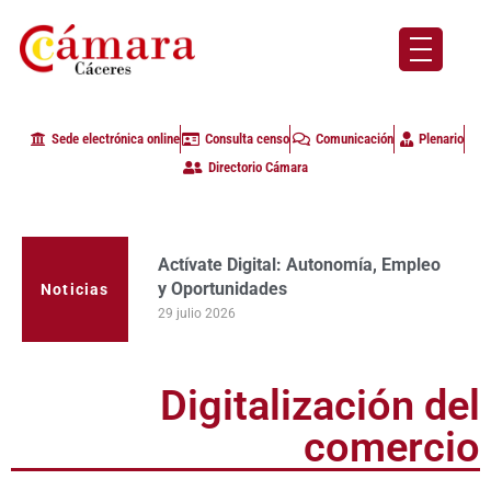
Sede electrónica online
Consulta censo
Comunicación
Plenario
Directorio Cámara
Actívate Digital: Autonomía, Empleo
La Cámara de Comercio de Cáceres
y Oportunidades
clausura con alta participación de
Noticias
empresas en la primera edición del
29 julio 2026
programa Apoyo al Tutor en la
provincia
23 julio 2026
Digitalización del
comercio