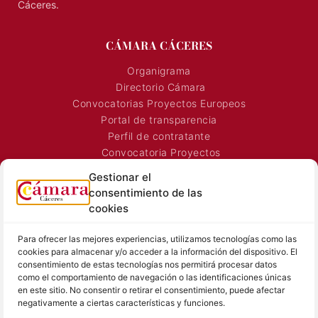
Cáceres.
CÁMARA CÁCERES
Organigrama
Directorio Cámara
Convocatorias Proyectos Europeos
Portal de transparencia
Perfil de contratante
Convocatoria Proyectos
Horarios Comerciales
Gestionar el
Señalización Comercial
consentimiento de las
Contacto
cookies
Directorio AEXTIC
Para ofrecer las mejores experiencias, utilizamos tecnologías como las
SALA DE PRENSA
TEXTOS LEGALES
cookies para almacenar y/o acceder a la información del dispositivo. El
consentimiento de estas tecnologías nos permitirá procesar datos
Noticias Cámara
Aviso Legal
como el comportamiento de navegación o las identificaciones únicas
Sala de prensa
Política de Privacidad
en este sitio. No consentir o retirar el consentimiento, puede afectar
negativamente a ciertas características y funciones.
Hemeroteca
Política de Cookies