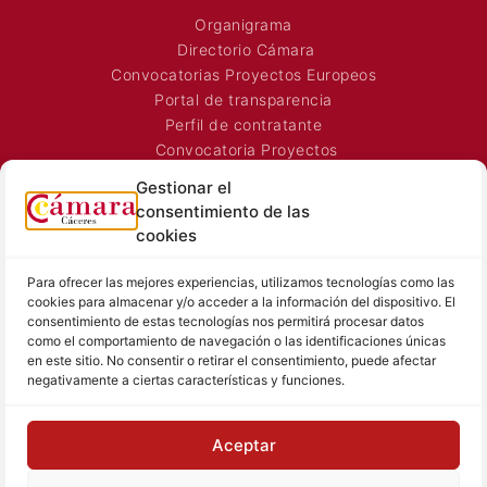
Organigrama
Directorio Cámara
Convocatorias Proyectos Europeos
Portal de transparencia
Perfil de contratante
Convocatoria Proyectos
Horarios Comerciales
Gestionar el
Señalización Comercial
consentimiento de las
Contacto
cookies
Directorio AEXTIC
Para ofrecer las mejores experiencias, utilizamos tecnologías como las
SALA DE PRENSA
TEXTOS LEGALES
cookies para almacenar y/o acceder a la información del dispositivo. El
consentimiento de estas tecnologías nos permitirá procesar datos
Noticias Cámara
Aviso Legal
como el comportamiento de navegación o las identificaciones únicas
Sala de prensa
Política de Privacidad
en este sitio. No consentir o retirar el consentimiento, puede afectar
negativamente a ciertas características y funciones.
Hemeroteca
Política de Cookies
Memoria
Aceptar
Contacto prensa