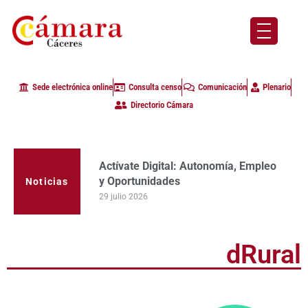
Sede electrónica online
Consulta censo
Comunicación
Plenario
Directorio Cámara
Actívate Digital: Autonomía, Empleo
La Cámara de Comercio de Cáceres
y Oportunidades
clausura con alta participación de
Noticias
empresas en la primera edición del
29 julio 2026
programa Apoyo al Tutor en la
provincia
23 julio 2026
dRural