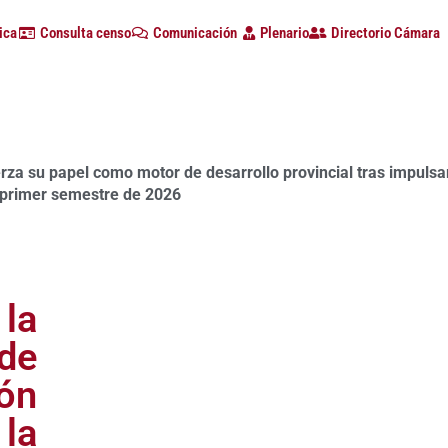
ica
Consulta censo
Comunicación
Plenario
Directorio Cámara
a su papel como motor de desarrollo provincial tras impulsa
positivamente el aval técnico a la continuidad de la Central
 primer semestre de 2026
 la
de
ión
 la