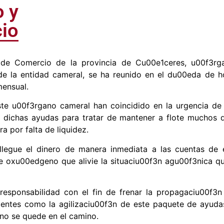
o y
io
 de Comercio de la provincia de Cu00e1ceres, u00f3r
 de la entidad cameral, se ha reunido en el du00eda de 
mensual.
te u00f3rgano cameral han coincidido en la urgencia de 
e dichas ayudas para tratar de mantener a flote muchos 
a por falta de liquidez.
llegue el dinero de manera inmediata a las cuentas de 
oxu00edgeno que alivie la situaciu00f3n agu00f3nica q
responsabilidad con el fin de frenar la propagaciu00f3n
gentes como la agilizaciu00f3n de este paquete de ayudas
 no se quede en el camino.