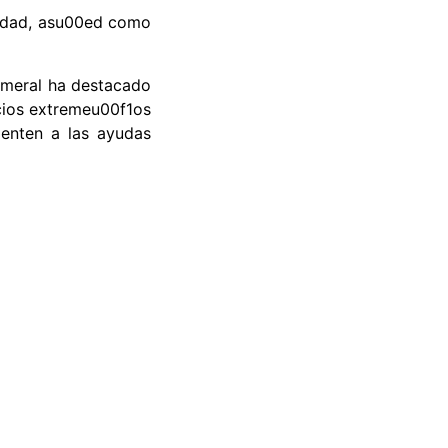
midad, asu00ed como
cameral ha destacado
ocios extremeu00f1os
enten a las ayudas