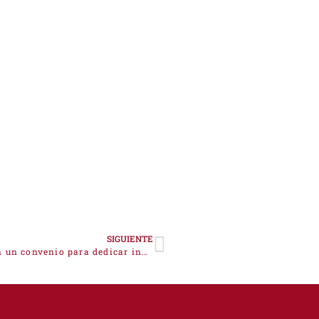
SIGUIENTE
La Cámara de Comercio y COAPI Cáceres firman un convenio para dedicar inmuebles y espacios de la provincia a proyectos de vida, emprendimiento e inversión