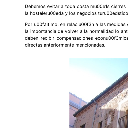
Debemos evitar a toda costa mu00e1s cierres
la hosteleru00eda y los negocios turu00edstico
Por u00faltimo, en relaciu00f3n a las medidas 
la importancia de volver a la normalidad lo an
deben recibir compensaciones econu00f3mica
directas anteriormente mencionadas.