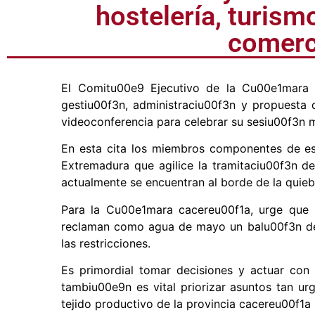
hostelería, turism
comerc
El Comitu00e9 Ejecutivo de la Cu00e1mara
gestiu00f3n, administraciu00f3n y propuesta
videoconferencia para celebrar su sesiu00f3n 
En esta cita los miembros componentes de es
Extremadura que agilice la tramitaciu00f3n d
actualmente se encuentran al borde de la quiebr
Para la Cu00e1mara cacereu00f1a, urge que 
reclaman como agua de mayo un balu00f3n de 
las restricciones.
Es primordial tomar decisiones y actuar con 
tambiu00e9n es vital priorizar asuntos tan ur
tejido productivo de la provincia cacereu00f1a