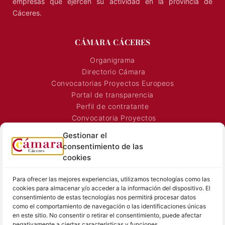
empresas que ejercen su actividad en la provincia de
Cáceres.
CÁMARA CÁCERES
Organigrama
Directorio Cámara
Convocatorias Proyectos Europeos
Portal de transparencia
Perfil de contratante
Convocatoria Proyectos
Gestionar el
Horarios Comerciales
consentimiento de las
Señalización Comercial
cookies
Contacto
Directorio AEXTIC
Para ofrecer las mejores experiencias, utilizamos tecnologías como las
SALA DE PRENSA
TEXTOS LEGALES
cookies para almacenar y/o acceder a la información del dispositivo. El
consentimiento de estas tecnologías nos permitirá procesar datos
como el comportamiento de navegación o las identificaciones únicas
Noticias Cámara
Aviso Legal
en este sitio. No consentir o retirar el consentimiento, puede afectar
Sala de prensa
Política de Privacidad
negativamente a ciertas características y funciones.