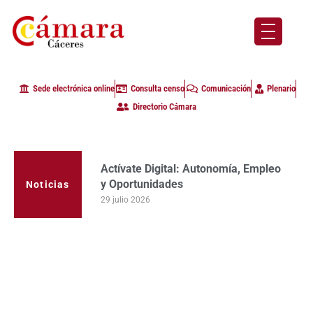
Sede electrónica online
Consulta censo
Comunicación
Plenario
Directorio Cámara
Actívate Digital: Autonomía, Empleo
La Cámara de Comercio de Cáceres
y Oportunidades
clausura con alta participación de
Noticias
empresas en la primera edición del
29 julio 2026
programa Apoyo al Tutor en la
provincia
23 julio 2026