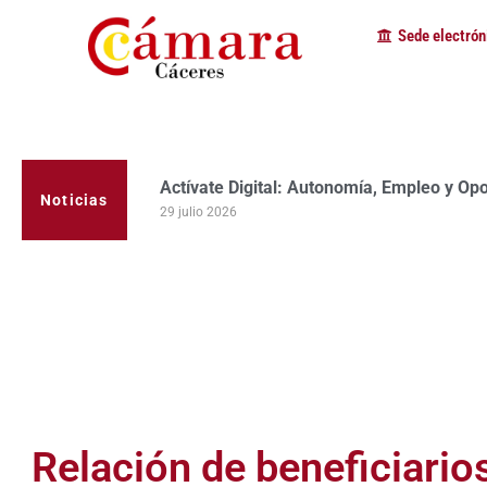
Sede electrón
Actívate Digital: Autonomía, Empleo y Op
La Cámara de Comercio de Cáceres clausur
programa Apoyo al Tutor en la provincia
Noticias
29 julio 2026
23 julio 2026