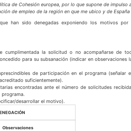
e ayudas para nuestra empresa, es por ello que valoro 
lítica de Cohesión europea, por lo que supone de impulso a
ación de empleo de la región en que me ubico y de España 
s que han sido denegadas exponiendo los motivos por 
e cumplimentada la solicitud o no acompañarse de to
 concedido para su subsanación (indicar en observaciones
imprescindibles de participación en el programa (señalar
acreditado suficientemente).
starias encontradas ante el número de solicitudes recibida
el programa.
cificar/desarrollar el motivo).
DENEGACIÓN