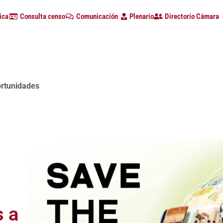
ica
Consulta censo
Comunicación
Plenario
Directorio Cámara
ortunidades
a con alta participación de empresas en la primera edición d