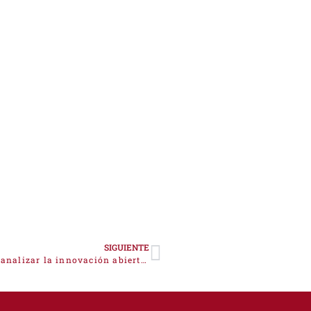
SIGUIENTE
El proyecto DRIVEN lanza un cuestionario para analizar la innovación abierta en el tejido empresarial de la Euroace