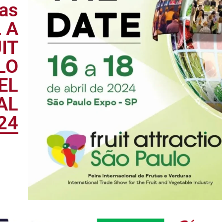
s a
das
 A
IT
LO
EL
AL
24