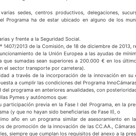
uctivo en alguno de los municipios de la demarcación de 
ias sedes, centros productivos, delegaciones, sucursa
 del Programa ha de estar ubicado en alguno de los muni
arias y frente a la Seguridad Social.
 1407/2013 de la Comisión, de 18 de diciembre de 2013, rel
 Funcionamiento de la Unión Europea a las ayudas de mínim
ca que sumadas sean superiores a 200.000 € en los último
 el sector transporte por carretera).
idad a través de la incorporación de la innovación en su
puesta a cumplir las condiciones del Programa InnoCámaras
II del programa en anteriores anualidades, con posteriorida
uellas Pymes y autónomos que:
 participación previa en la Fase I del Programa, en la pr
isma (y que no hayan sido beneficiarias de Fase II), o
ltimo año en un programa similar de asesoramiento en la
os de promoción de la innovación de las CC.AA., Cámaras