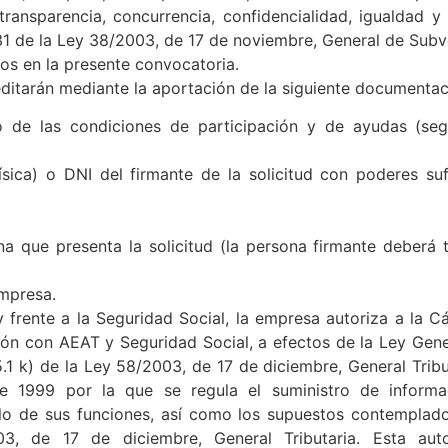
les, siempre que cumplan los requisitos del anexo a la pre
transparencia, concurrencia, confidencialidad, igualdad y
t 31 de la Ley 38/2003, de 17 de noviembre, General de Sub
dos en la presente convocatoria.
itarán mediante la aportación de la siguiente documentac
o de las condiciones de participación y de ayudas (se
ísica) o DNI del firmante de la solicitud con poderes su
a que presenta la solicitud (la persona firmante deberá 
empresa.
 y frente a la Seguridad Social, la empresa autoriza a la
ación con AEAT y Seguridad Social, a efectos de la Ley Gen
.1 k) de la Ley 58/2003, de 17 de diciembre, General Tribut
1999 por la que se regula el suministro de informaci
llo de sus funciones, así como los supuestos contemplados