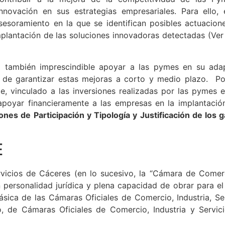
ontribuir a la mejora de la competitividad de las Py
innovación en sus estrategias empresariales. Para ello
asesoramiento en la que se identifican posibles actuacio
plantación de las soluciones innovadoras detectadas (Ve
ta también imprescindible apoyar a las pymes en su ada
 de garantizar estas mejoras a corto y medio plazo. Po
e, vinculado a las inversiones realizadas por las pymes
apoyar financieramente a las empresas en la implantació
nes de Participación y Tipología y Justificación de los g
E
rvicios de Cáceres (en lo sucesivo, la “Cámara de Comer
personalidad jurídica y plena capacidad de obrar para e
 Básica de las Cámaras Oficiales de Comercio, Industria, S
, de Cámaras Oficiales de Comercio, Industria y Servi