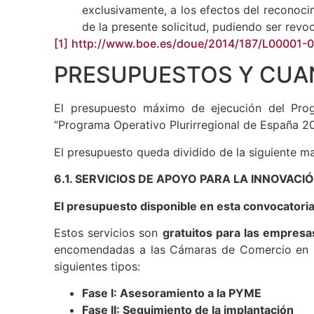
(actual artículo 95.1) de la Ley 58/20
exclusivamente, a los efectos del reconoci
de la presente solicitud, pudiendo ser rev
[1]
http://www.boe.es/doue/2014/187/L00001-
PRESUPUESTOS Y CUAN
El presupuesto máximo de ejecución del Pro
“Programa Operativo Plurirregional de España 2
El presupuesto queda dividido de la siguiente m
6.1. SERVICIOS DE APOYO PARA LA INNOVACI
El presupuesto disponible en esta convocatoria
Estos servicios son
gratuitos para las empresa
encomendadas a las Cámaras de Comercio en la L
siguientes tipos:
Fase I: Asesoramiento a la PYME