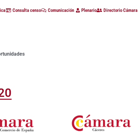
ica
Consulta censo
Comunicación
Plenario
Directorio Cámara
a con alta participación de empresas en la primera edición d
20