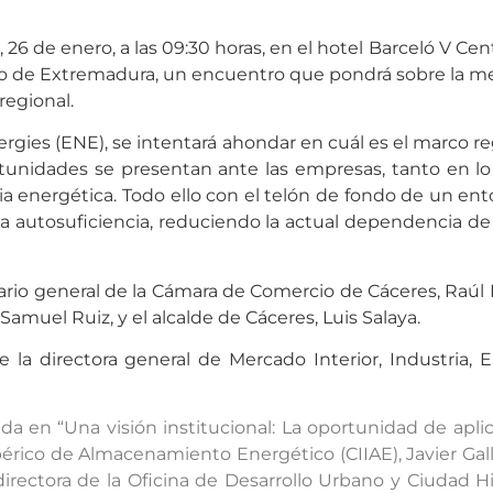
6 de enero, a las 09:30 horas, en el hotel Barceló V Cent
co de Extremadura, un encuentro que pondrá sobre la m
regional.
gies (ENE), se intentará ahondar en cuál es el marco reg
unidades se presentan ante las empresas, tanto en lo 
a energética. Todo ello con el telón de fondo de un ento
 autosuficiencia, reduciendo la actual dependencia de
ario general de la Cámara de Comercio de Cáceres, Raúl Ig
amuel Ruiz, y el alcalde de Cáceres, Luis Salaya.
e la directora general de Mercado Interior, Industri
 en “Una visión institucional: La oportunidad de aplic
bérico de Almacenamiento Energético (CIIAE), Javier Gall
rectora de la Oficina de Desarrollo Urbano y Ciudad H