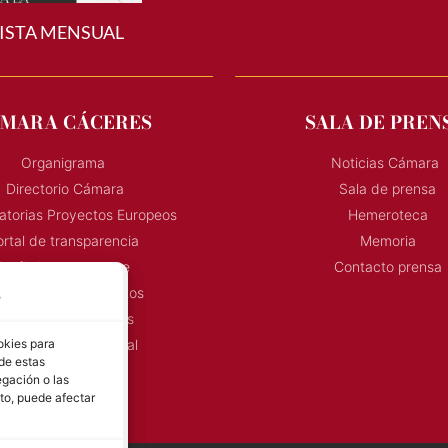
ISTA MENSUAL
MARA CÁCERES
SALA DE PREN
Organigrama
Noticias Cámara
Directorio Cámara
Sala de prensa
torias Proyectos Europeos
Hemeroteca
rtal de transparencia
Memoria
Perfil de contratante
Contacto prensa
onvocatoria Proyectos
s
Horarios Comerciales
eñalización Comercial
okies para
 de estas
Contacto
gación o las
Directorio AEXTIC
nto, puede afectar