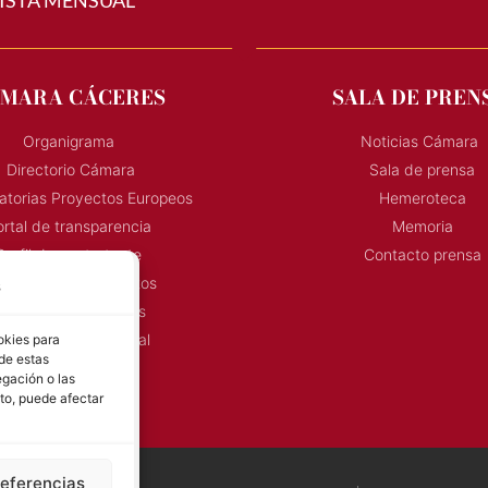
MARA CÁCERES
SALA DE PREN
Organigrama
Noticias Cámara
Directorio Cámara
Sala de prensa
torias Proyectos Europeos
Hemeroteca
rtal de transparencia
Memoria
Perfil de contratante
Contacto prensa
onvocatoria Proyectos
s
Horarios Comerciales
eñalización Comercial
okies para
 de estas
Contacto
gación o las
Directorio AEXTIC
nto, puede afectar
referencias