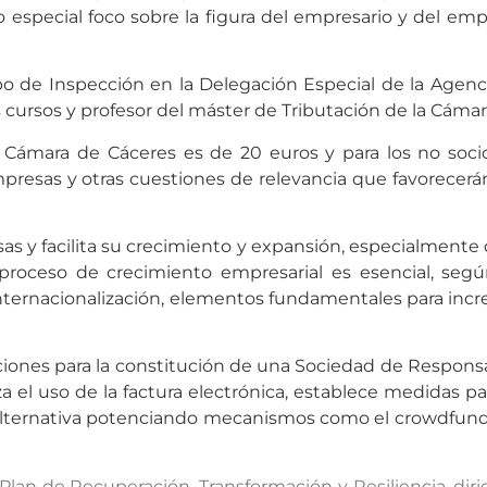
 especial foco sobre la figura del empresario y del em
uipo de Inspección en la Delegación Especial de la Agenc
ursos y profesor del máster de Tributación de la Cáma
ub Cámara de Cáceres es de 20 euros y para los no soci
empresas y otras cuestiones de relevancia que favorecer
sas y facilita su crecimiento y expansión, especialmente
proceso de crecimiento empresarial es esencial, según
 internacionalización, elementos fundamentales para inc
iciones para la constitución de una Sociedad de Respons
za el uso de la factura electrónica, establece medidas p
alternativa potenciando mecanismos como el crowdfunding
lan de Recuperación, Transformación y Resiliencia, diri