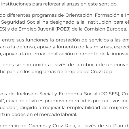
stituciones para reforzar alianzas en este sentido.
ndo diferentes programas de Orientación, Formación e I
y Seguridad Social ha designado a la Institución para e
SES) y de Empleo Juvenil (POEJ) de la Comisión Europea.
entre sus funciones la prestación de servicios a las e
an a la defensa, apoyo y fomento de las mismas, especi
 apoyo a la internacionalización o fomento de la innovac
iones se han unido a través de la rúbrica de un conven
rticipan en los programas de empleo de Cruz Roja.
os de Inclusión Social y Economía Social (POISES), Cru
ral”, cuyo objetivo es promover mercados productivos incl
igualdad”, dirigido a mejorar la empleabilidad de mujeres
tunidades en el mercado laboral.
Comercio de Cáceres y Cruz Roja, a través de su Plan 