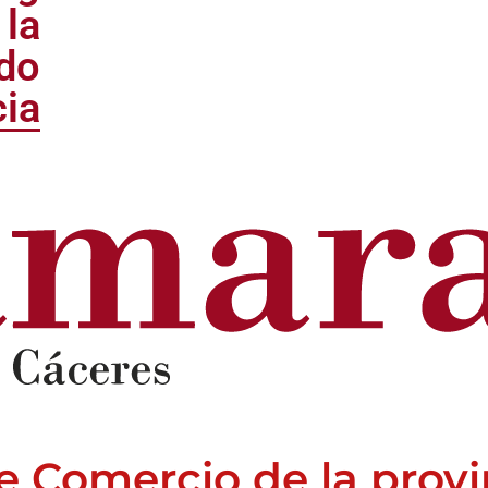
 la
ido
cia
 Comercio de la provi