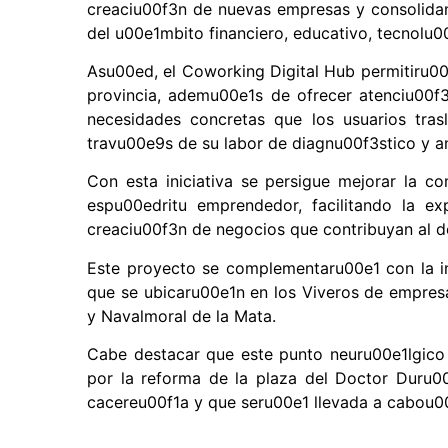
creaciu00f3n de nuevas empresas y consolidan
del u00e1mbito financiero, educativo, tecnolu0
Asu00ed, el Coworking Digital Hub permitiru00e
provincia, ademu00e1s de ofrecer atenciu00f3
necesidades concretas que los usuarios tr
travu00e9s de su labor de diagnu00f3stico y an
Con esta iniciativa se persigue mejorar la c
espu00edritu emprendedor, facilitando la e
creaciu00f3n de negocios que contribuyan al d
Este proyecto se complementaru00e1 con la i
que se ubicaru00e1n en los Viveros de empresa
y Navalmoral de la Mata.
Cabe destacar que este punto neuru00e1lgico 
por la reforma de la plaza del Doctor Duru00
cacereu00f1a y que seru00e1 llevada a cabou00