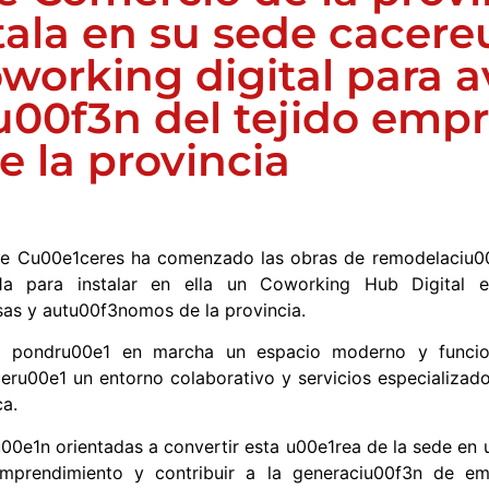
tala en su sede cacere
working digital para 
iu00f3n del tejido empr
e la provincia
e Cu00e1ceres ha comenzado las obras de remodelaciu00
1a para instalar en ella un Coworking Hub Digital e
as y autu00f3nomos de la provincia.
1a pondru00e1 en marcha un espacio moderno y funcio
ceru00e1 un entorno colaborativo y servicios especializado
ca.
tu00e1n orientadas a convertir esta u00e1rea de la sede en 
emprendimiento y contribuir a la generaciu00f3n de emp