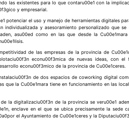
do las existentes para lo que contaru00e1 con la implica
0f3gico y empresarial.
1 potenciar el uso y manejo de herramientas digitales par
n individualizada y asesoramiento personalizado que se 
asladen, asu00ed como en las que desde la Cu00e1mara
u00e1lisis.
ompetitividad de las empresas de la provincia de Cu00e1
xplotaciu00f3n econu00f3mica de nuevas ideas, con el 
esarrollo econu00f3mico de la provincia de Cu00e1ceres.
nstalaciu00f3n de dos espacios de coworking digital com
s que la Cu00e1mara tiene en funcionamiento en las local
de la digitalizaciu00f3n de la provincia se veru00e1 ad
e1n, enclave en el que se ubica precisamente la sede ca
a0por el Ayuntamiento de Cu00e1ceres y la Diputaciu00f3n