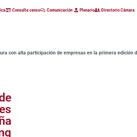
ica
Consulta censo
Comunicación
Plenario
Directorio Cámara
a su papel como motor de desarrollo provincial tras impulsa
 primer semestre de 2026
de
res
eña
ing