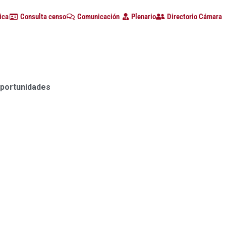
ica
Consulta censo
Comunicación
Plenario
Directorio Cámara
sura con alta participación de empresas en la primera
 la provincia