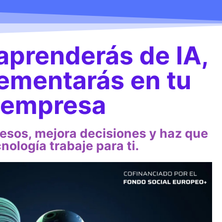
aprenderás de IA,
lementarás en tu
empresa
esos, mejora decisiones y haz que
cnología trabaje para ti.