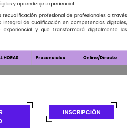
de las empresas mediante procesos de simulación,
les y aprendizaje experiencial.
 recualificación profesional de profesionales a través
integral de cualificación en competencias digitales,
 experiencial y que transformará digitalmente las
L HORAS
Presenciales
Online/Directo
R
INSCRIPCIÓN
O