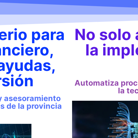
erio para
No solo 
anciero,
la imp
 ayudas,
rsión
Automatiza proc
la te
y asesoramiento
 de la provincia