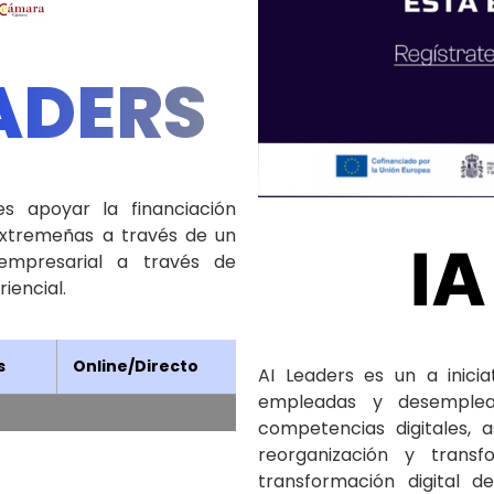
ADERS
es apoyar la financiación
xtremeñas a través de un
I
empresarial a través de
iencial.
s
Online/Directo
AI Leaders es un a inicia
empleadas y desemplea
competencias digitales,
reorganización y transf