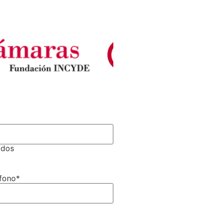
idos
fono
*