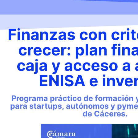
Finanzas con crit
crecer: plan fin
caja y acceso a
ENISA e inve
Programa práctico de formación 
para startups, autónomos y pymes
de Cáceres.