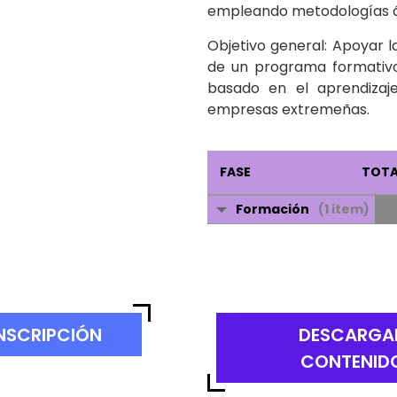
transformación digital 
empleando metodologías ági
Objetivo general: Apoyar la
de un programa formativo 
basado en el aprendizaje
empresas extremeñas.
FASE
TOTA
Formación
(1 item)
NSCRIPCIÓN
DESCARGA
CONTENID