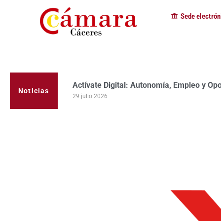
Sede electrón
Actívate Digital: Autonomía, Empleo y Op
La Cámara de Comercio de Cáceres clausur
programa Apoyo al Tutor en la provincia
Noticias
29 julio 2026
23 julio 2026