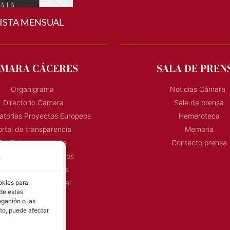
ISTA MENSUAL
MARA CÁCERES
SALA DE PREN
Organigrama
Noticias Cámara
Directorio Cámara
Sala de prensa
torias Proyectos Europeos
Hemeroteca
rtal de transparencia
Memoria
Perfil de contratante
Contacto prensa
s
onvocatoria Proyectos
Horarios Comerciales
okies para
 de estas
eñalización Comercial
gación o las
Contacto
nto, puede afectar
Directorio AEXTIC