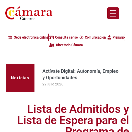
Sede electrónica online
Consulta censo
Comunicación
Plenario
Directorio Cámara
Actívate Digital: Autonomía, Empleo
La Cámara de Comercio de Cáceres
y Oportunidades
clausura con alta participación de
Noticias
empresas en la primera edición del
29 julio 2026
programa Apoyo al Tutor en la
provincia
23 julio 2026
Lista de Admitidos y
Lista de Espera para el
Programa de