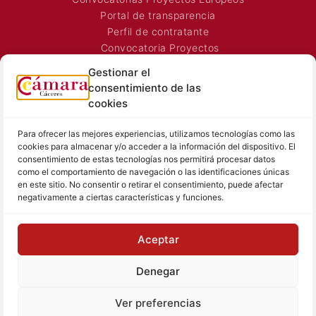
Portal de transparencia
Perfil de contratante
Convocatoria Proyectos
Horarios Comerciales
Gestionar el
Señalización Comercial
consentimiento de las
Contacto
cookies
Directorio AEXTIC
Para ofrecer las mejores experiencias, utilizamos tecnologías como las
SALA DE PRENSA
TEXTOS LEGALES
cookies para almacenar y/o acceder a la información del dispositivo. El
consentimiento de estas tecnologías nos permitirá procesar datos
Noticias Cámara
Aviso Legal
como el comportamiento de navegación o las identificaciones únicas
Sala de prensa
Política de Privacidad
en este sitio. No consentir o retirar el consentimiento, puede afectar
negativamente a ciertas características y funciones.
Hemeroteca
Política de Cookies
Memoria
Aceptar
Contacto prensa
Denegar
© Cámara de Comercio de Cáceres
Ver preferencias
Tu proyecto, nuestro reto