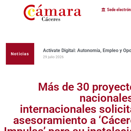
Sede electrón
Actívate Digital: Autonomía, Empleo y Op
La Cámara de Comercio de Cáceres clausur
Noticias
programa Apoyo al Tutor en la provincia
29 julio 2026
23 julio 2026
Más de 30 proyect
nacionale
internacionales solici
asesoramiento a ‘Cáce