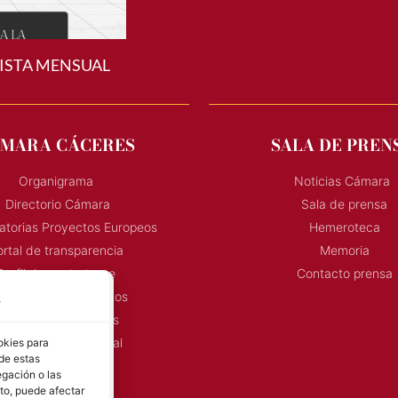
ISTA MENSUAL
MARA CÁCERES
SALA DE PREN
Organigrama
Noticias Cámara
Directorio Cámara
Sala de prensa
torias Proyectos Europeos
Hemeroteca
rtal de transparencia
Memoria
Perfil de contratante
Contacto prensa
s
onvocatoria Proyectos
Horarios Comerciales
okies para
eñalización Comercial
 de estas
Contacto
gación o las
nto, puede afectar
Directorio AEXTIC