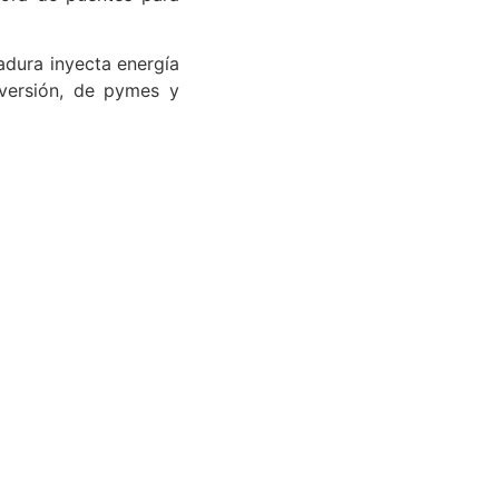
dora de puentes para
adura inyecta energía
nversión, de pymes y