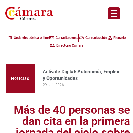
Sede electrónica online
Consulta censo
Comunicación
Plenario
Directorio Cámara
Actívate Digital: Autonomía, Empleo
La Cámara de Comercio de Cáceres
y Oportunidades
clausura con alta participación de
Noticias
empresas en la primera edición del
29 julio 2026
programa Apoyo al Tutor en la
provincia
23 julio 2026
Más de 40 personas se
dan cita en la primera