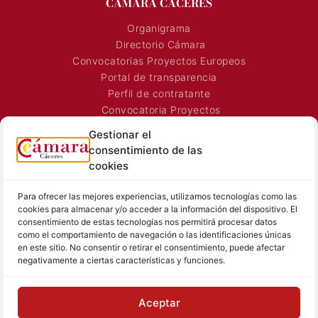
CÁMARA CÁCERES
Organigrama
Directorio Cámara
Convocatorias Proyectos Europeos
Portal de transparencia
Perfil de contratante
Gestionar el
Convocatoria Proyectos
consentimiento de las
Horarios Comerciales
cookies
Señalización Comercial
Contacto
Para ofrecer las mejores experiencias, utilizamos tecnologías como las
Directorio AEXTIC
cookies para almacenar y/o acceder a la información del dispositivo. El
consentimiento de estas tecnologías nos permitirá procesar datos
SALA DE PRENSA
TEXTOS LEGALES
como el comportamiento de navegación o las identificaciones únicas
en este sitio. No consentir o retirar el consentimiento, puede afectar
Noticias Cámara
Aviso Legal
negativamente a ciertas características y funciones.
Sala de prensa
Política de Privacidad
Hemeroteca
Política de Cookies
Aceptar
Memoria