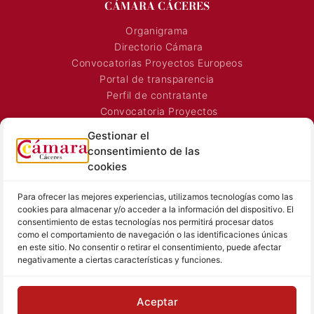
CÁMARA CÁCERES
Organigrama
Directorio Cámara
Convocatorias Proyectos Europeos
Portal de transparencia
Perfil de contratante
Convocatoria Proyectos
Horarios Comerciales
Gestionar el
Señalización Comercial
consentimiento de las
Contacto
cookies
Directorio AEXTIC
Para ofrecer las mejores experiencias, utilizamos tecnologías como las
SALA DE PRENSA
TEXTOS LEGALES
cookies para almacenar y/o acceder a la información del dispositivo. El
consentimiento de estas tecnologías nos permitirá procesar datos
Noticias Cámara
Aviso Legal
como el comportamiento de navegación o las identificaciones únicas
Sala de prensa
Política de Privacidad
en este sitio. No consentir o retirar el consentimiento, puede afectar
negativamente a ciertas características y funciones.
Hemeroteca
Política de Cookies
Memoria
Contacto prensa
Aceptar