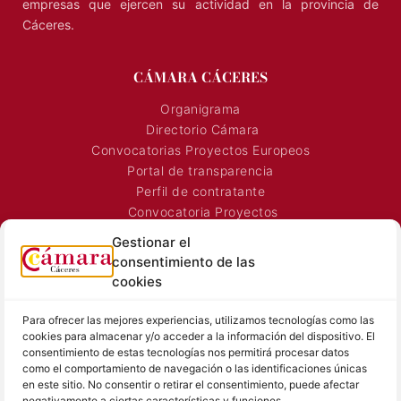
Representa, promueve y defiende los intereses generales de
los agentes económicos de la región, y presta servicios a las
empresas que ejercen su actividad en la provincia de
Cáceres.
CÁMARA CÁCERES
Organigrama
Directorio Cámara
Convocatorias Proyectos Europeos
Portal de transparencia
Gestionar el
Perfil de contratante
consentimiento de las
Convocatoria Proyectos
cookies
Horarios Comerciales
Señalización Comercial
Para ofrecer las mejores experiencias, utilizamos tecnologías como las
Contacto
cookies para almacenar y/o acceder a la información del dispositivo. El
Directorio AEXTIC
consentimiento de estas tecnologías nos permitirá procesar datos
como el comportamiento de navegación o las identificaciones únicas
SALA DE PRENSA
TEXTOS LEGALES
en este sitio. No consentir o retirar el consentimiento, puede afectar
negativamente a ciertas características y funciones.