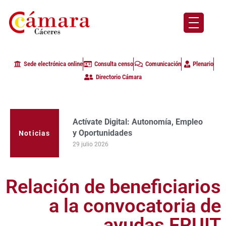
Sede electrónica online
Consulta censo
Comunicación
Plenario
Directorio Cámara
Actívate Digital: Autonomía, Empleo
La Cámara de Comercio de Cáceres
y Oportunidades
clausura con alta participación de
empresas en la primera edición del
29 julio 2026
Noticias
programa Apoyo al Tutor en la
provincia
23 julio 2026
Relación de beneficiarios