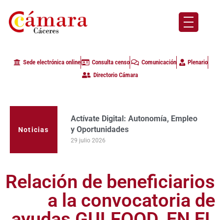
Sede electrónica online
Consulta censo
Comunicación
Plenario
Directorio Cámara
Actívate Digital: Autonomía, Empleo
La Cámara de Comercio de Cáceres
y Oportunidades
clausura con alta participación de
Noticias
empresas en la primera edición del
29 julio 2026
programa Apoyo al Tutor en la
provincia
23 julio 2026
Relación de beneficiarios
a la convocatoria de