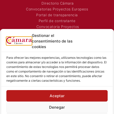
Directorio Cámara
Convocatorias Proyectos Europeos
Portal de transparencia
Perfil de contratante
Convocatoria Proyectos
Horarios Comerciales
Gestionar el
Señalización Comercial
consentimiento de las
Contacto
cookies
Directorio AEXTIC
Para ofrecer las mejores experiencias, utilizamos tecnologías como las
SALA DE PRENSA
TEXTOS LEGALES
cookies para almacenar y/o acceder a la información del dispositivo. El
consentimiento de estas tecnologías nos permitirá procesar datos
Noticias Cámara
Aviso Legal
como el comportamiento de navegación o las identificaciones únicas
Sala de prensa
Política de Privacidad
en este sitio. No consentir o retirar el consentimiento, puede afectar
negativamente a ciertas características y funciones.
Hemeroteca
Política de Cookies
Memoria
Contacto prensa
Aceptar
Denegar