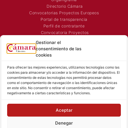
Organigrama
Directorio Cámara
Convocatorias Proyectos Europeos
Portal de transparencia
Perfil de contratante
Convocatoria Proyectos
Horarios Comerciales
Gestionar el
Señalización Comercial
consentimiento de las
Contacto
cookies
Directorio AEXTIC
Para ofrecer las mejores experiencias, utilizamos tecnologías como las
SALA DE PRENSA
TEXTOS LEGALES
cookies para almacenar y/o acceder a la información del dispositivo. El
consentimiento de estas tecnologías nos permitirá procesar datos
Noticias Cámara
Aviso Legal
como el comportamiento de navegación o las identificaciones únicas
en este sitio. No consentir o retirar el consentimiento, puede afectar
Sala de prensa
Política de Privacidad
negativamente a ciertas características y funciones.
Hemeroteca
Política de Cookies
Memoria
Aceptar
Contacto prensa
Denegar