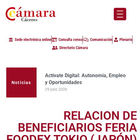
Sede electrónica online
Consulta censo
Comunicación
Plenario
Directorio Cámara
Actívate Digital: Autonomía, Empleo
La Cámara de Comercio de Cáceres
y Oportunidades
clausura con alta participación de
Noticias
empresas en la primera edición del
29 julio 2026
programa Apoyo al Tutor en la
provincia
23 julio 2026
RELACION DE
BENEFICIARIOS FERIA