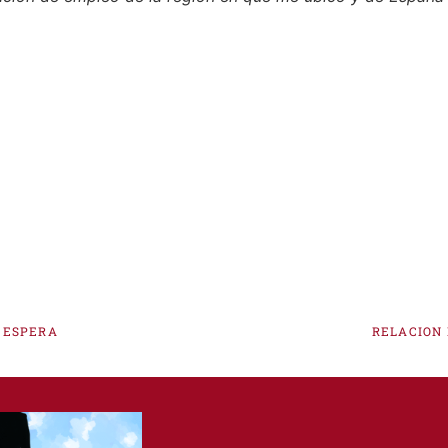
ación de empleo de la región en que me ubico y de España 
E ESPERA
RELACION 