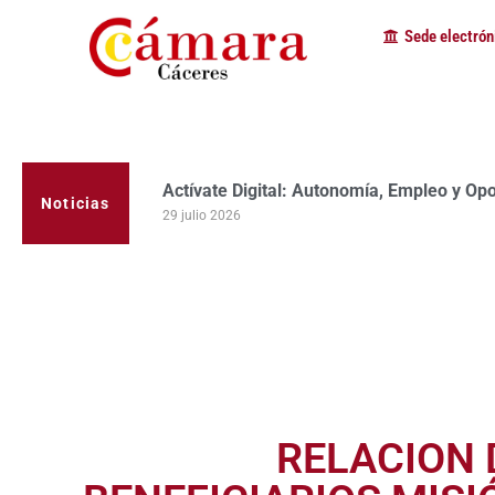
Sede electrón
Actívate Digital: Autonomía, Empleo y Op
La Cámara de Comercio de Cáceres clausur
programa Apoyo al Tutor en la provincia
Noticias
29 julio 2026
23 julio 2026
RELACION 