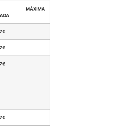
DA MÁXIMA
ADA
47€
47€
47€
47€