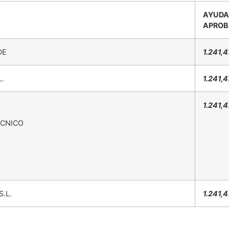
AYU
APROB
DE
1.241,
.
1.241,
1.241,
ECNICO
S.L.
1.241,