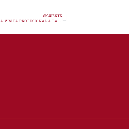
SIGUIENTE
Relación de beneficiarios a la convocatoria de LA VISITA PROFESIONAL A LA FERIA ASIA FRUIT LOGISTICA (HONG KONG, 4 AL 6 DE SEPTIEMBRE) EN EL MARCO DEL PROGRAMA PYME GLOBAL 2024