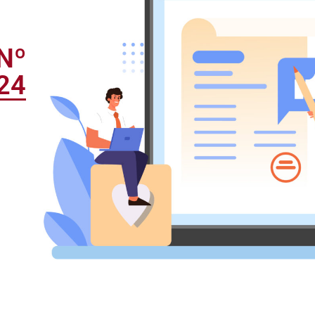
Nº
24