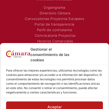
Organigrama
Directorio Cámara
Convocatorias Proyectos Europeos
Portal de transparencia
Perfil de contratante
Convocatoria Proyectos
Horarios Comerciales
Señalización Comercial
Gestionar el
Contacto
consentimiento de las
Directorio AEXTIC
cookies
SALA DE PRENSA
TEXTOS LEGALES
Para ofrecer las mejores experiencias, utilizamos tecnologías como las
cookies para almacenar y/o acceder a la información del dispositivo. El
Noticias Cámara
Aviso Legal
consentimiento de estas tecnologías nos permitirá procesar datos
Sala de prensa
Política de Privacidad
como el comportamiento de navegación o las identificaciones únicas
en este sitio. No consentir o retirar el consentimiento, puede afectar
Hemeroteca
Política de Cookies
negativamente a ciertas características y funciones.
Memoria
Contacto prensa
Aceptar