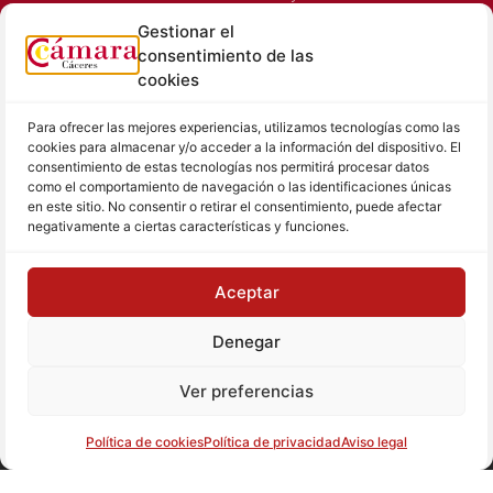
Horarios Comerciales
Gestionar el
Señalización Comercial
consentimiento de las
Contacto
cookies
Directorio AEXTIC
Para ofrecer las mejores experiencias, utilizamos tecnologías como las
SALA DE PRENSA
TEXTOS LEGALES
cookies para almacenar y/o acceder a la información del dispositivo. El
consentimiento de estas tecnologías nos permitirá procesar datos
Noticias Cámara
Aviso Legal
como el comportamiento de navegación o las identificaciones únicas
Sala de prensa
Política de Privacidad
en este sitio. No consentir o retirar el consentimiento, puede afectar
negativamente a ciertas características y funciones.
Hemeroteca
Política de Cookies
Memoria
Contacto prensa
Aceptar
Denegar
© Cámara de Comercio de Cáceres
Ver preferencias
Tu proyecto, nuestro reto
Política de cookies
Política de privacidad
Aviso legal