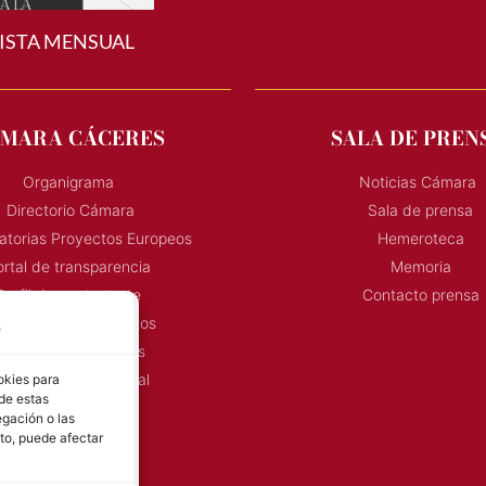
ISTA MENSUAL
MARA CÁCERES
SALA DE PREN
Organigrama
Noticias Cámara
Directorio Cámara
Sala de prensa
torias Proyectos Europeos
Hemeroteca
rtal de transparencia
Memoria
Perfil de contratante
Contacto prensa
onvocatoria Proyectos
s
Horarios Comerciales
eñalización Comercial
okies para
 de estas
Contacto
gación o las
Directorio AEXTIC
nto, puede afectar