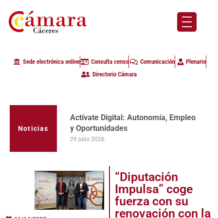
Sede electrónica online
Consulta censo
Comunicación
Plenario
Directorio Cámara
Actívate Digital: Autonomía, Empleo
La Cámara de Comercio de Cáceres
y Oportunidades
clausura con alta participación de
empresas en la primera edición del
29 julio 2026
Noticias
programa Apoyo al Tutor en la
provincia
23 julio 2026
“Diputación
Impulsa” coge