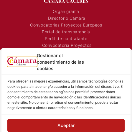
CÁMARA CÁCERES
Organigrama
Directorio Cámara
Convocatorias Proyectos Europeos
Portal de transparencia
Perfil de contratante
Gestionar el
Convocatoria Proyectos
consentimiento de las
Horarios Comerciales
cookies
Señalización Comercial
Contacto
Para ofrecer las mejores experiencias, utilizamos tecnologías como las
cookies para almacenar y/o acceder a la información del dispositivo. El
Directorio AEXTIC
consentimiento de estas tecnologías nos permitirá procesar datos
como el comportamiento de navegación o las identificaciones únicas
SALA DE PRENSA
TEXTOS LEGALES
en este sitio. No consentir o retirar el consentimiento, puede afectar
negativamente a ciertas características y funciones.
Noticias Cámara
Aviso Legal
Sala de prensa
Política de Privacidad
Aceptar
Hemeroteca
Política de Cookies