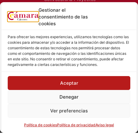
Horarios Comerciales
Gestionar el
Señalización Comercial
consentimiento de las
Contacto
cookies
Directorio AEXTIC
Para ofrecer las mejores experiencias, utilizamos tecnologías como las
SALA DE PRENSA
TEXTOS LEGALES
cookies para almacenar y/o acceder a la información del dispositivo. El
consentimiento de estas tecnologías nos permitirá procesar datos
Noticias Cámara
Aviso Legal
como el comportamiento de navegación o las identificaciones únicas
Sala de prensa
Política de Privacidad
en este sitio. No consentir o retirar el consentimiento, puede afectar
negativamente a ciertas características y funciones.
Hemeroteca
Política de Cookies
Memoria
Contacto prensa
Aceptar
Denegar
© Cámara de Comercio de Cáceres
Ver preferencias
Tu proyecto, nuestro reto
Política de cookies
Política de privacidad
Aviso legal