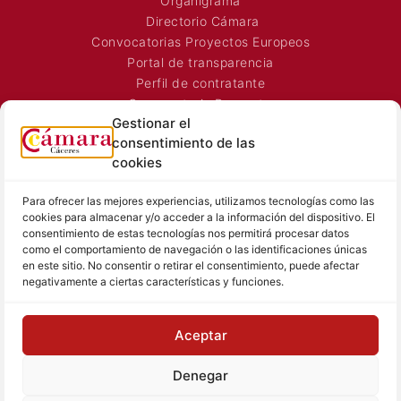
Organigrama
Directorio Cámara
Convocatorias Proyectos Europeos
Portal de transparencia
Perfil de contratante
Convocatoria Proyectos
Gestionar el
Horarios Comerciales
consentimiento de las
Señalización Comercial
cookies
Contacto
Directorio AEXTIC
Para ofrecer las mejores experiencias, utilizamos tecnologías como las
SALA DE PRENSA
TEXTOS LEGALES
cookies para almacenar y/o acceder a la información del dispositivo. El
consentimiento de estas tecnologías nos permitirá procesar datos
como el comportamiento de navegación o las identificaciones únicas
Noticias Cámara
Aviso Legal
en este sitio. No consentir o retirar el consentimiento, puede afectar
Sala de prensa
Política de Privacidad
negativamente a ciertas características y funciones.
Hemeroteca
Política de Cookies
Memoria
Aceptar
Contacto prensa
Denegar