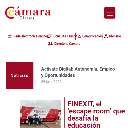
Sede electrónica online
Consulta censo
Comunicación
Plenario
Directorio Cámara
Actívate Digital: Autonomía, Empleo
La Cámara de Comercio de Cáceres
y Oportunidades
clausura con alta participación de
Noticias
empresas en la primera edición del
29 julio 2026
programa Apoyo al Tutor en la
provincia
23 julio 2026
FINEXIT, el
‘escape room’ que
desafía la
educación