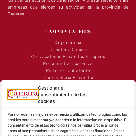
empresas que ejercen su actividad en la provincia de
Cáceres.
CÁMARA CÁCERES
Organigrama
Directorio Cámara
Convocatorias Proyectos Europeos
Portal de transparencia
Perfil de contratante
Convocatoria Proyectos
Horarios Comerciales
Gestionar el
Señalización Comercial
consentimiento de las
Contacto
cookies
Directorio AEXTIC
Para ofrecer las mejores experiencias, utilizamos tecnologías como las
SALA DE PRENSA
TEXTOS LEGALES
cookies para almacenar y/o acceder a la información del dispositivo. El
consentimiento de estas tecnologías nos permitirá procesar datos
Noticias Cámara
Aviso Legal
como el comportamiento de navegación o las identificaciones únicas
Sala de prensa
Política de Privacidad