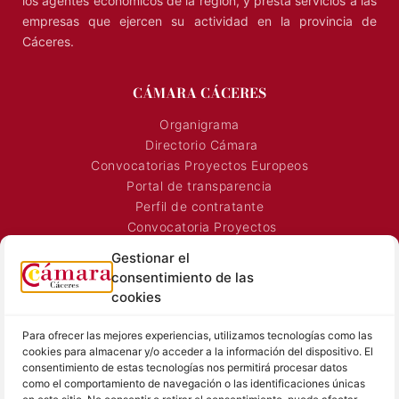
los agentes económicos de la región, y presta servicios a las
empresas que ejercen su actividad en la provincia de
Cáceres.
CÁMARA CÁCERES
Organigrama
Directorio Cámara
Convocatorias Proyectos Europeos
Portal de transparencia
Perfil de contratante
Convocatoria Proyectos
Horarios Comerciales
Gestionar el
Señalización Comercial
consentimiento de las
Contacto
cookies
Directorio AEXTIC
Para ofrecer las mejores experiencias, utilizamos tecnologías como las
SALA DE PRENSA
TEXTOS LEGALES
cookies para almacenar y/o acceder a la información del dispositivo. El
consentimiento de estas tecnologías nos permitirá procesar datos
Noticias Cámara
Aviso Legal
como el comportamiento de navegación o las identificaciones únicas
Sala de prensa
Política de Privacidad