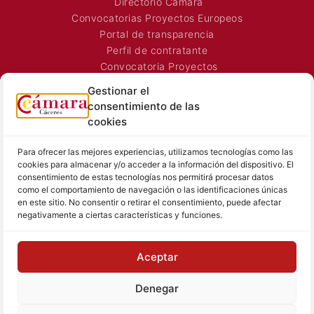
Directorio Cámara
Convocatorias Proyectos Europeos
Portal de transparencia
Perfil de contratante
Convocatoria Proyectos
Horarios Comerciales
Gestionar el
Señalización Comercial
consentimiento de las
Contacto
cookies
Directorio AEXTIC
Para ofrecer las mejores experiencias, utilizamos tecnologías como las
SALA DE PRENSA
TEXTOS LEGALES
cookies para almacenar y/o acceder a la información del dispositivo. El
consentimiento de estas tecnologías nos permitirá procesar datos
Noticias Cámara
Aviso Legal
como el comportamiento de navegación o las identificaciones únicas
Sala de prensa
Política de Privacidad
en este sitio. No consentir o retirar el consentimiento, puede afectar
negativamente a ciertas características y funciones.
Hemeroteca
Política de Cookies
Memoria
Contacto prensa
Aceptar
Denegar
© Cámara de Comercio de Cáceres