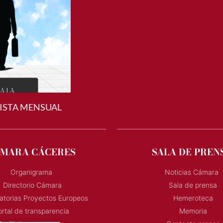
ISTA MENSUAL
MARA CÁCERES
SALA DE PREN
Organigrama
Noticias Cámara
Directorio Cámara
Sala de prensa
torias Proyectos Europeos
Hemeroteca
rtal de transparencia
Memoria